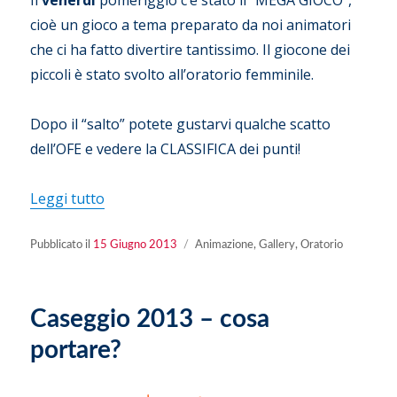
cioè un gioco a tema preparato da noi animatori
che ci ha fatto divertire tantissimo. Il giocone dei
piccoli è stato svolto all’oratorio femminile.
Dopo il “salto” potete gustarvi qualche scatto
dell’OFE e vedere la CLASSIFICA dei punti!
“Prima settimana di Oratorio Feriale Estivo”
Leggi tutto
Pubblicato
Categorie
Pubblicato il
15 Giugno 2013
Animazione
,
Gallery
,
Oratorio
il
Caseggio 2013 – cosa
portare?