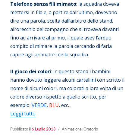
Telefono senza fili mimato
: la squadra doveva
mettersi in fila e, a partire dall’ultimo, dovevano
dire una parola, scelta dall’arbitro dello stand,
all’orecchio del compagno che si trovava davanti
fino ad arrivare al primo, il quale avev l’arduo
compito di mimare la parola cercando di farla
capire agli animatori della squadra.
Il gioco dei colori
: in questo stand i bambini
hanno dovuto leggere alcuni cartellini con scritto il
nome di alcuni colori, ma colorati a lora volta di un
colore diverso rispetto a quello scritto, per
esempio:
VERDE
,
BLU
, ecc…
“OFE 2013: MEGAgioco!”
Leggi tutto
Pubblicato
Categorie
Pubblicato il
6 Luglio 2013
Animazione
,
Oratorio