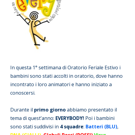
In questa 1° settimana di Oratorio Feriale Estivo i
bambini sono stati accolti in oratorio, dove hanno
incontrato i loro animatori e hanno iniziato a
conoscersi.
Durante il
primo giorno
abbiamo presentato il
tema di quest’anno:
EVERYBODY!
Poi i bambini
sono stati suddivisi in
4 squadre
:
Batteri (BLU)
,
DNA (GIALLI)
,
Globuli Rossi (ROSSI)
Virus