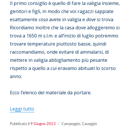
Il primo consiglio è quello di fare la valigia insieme,
genitori e figli, in modo che voi ragazzi sappiate
esattamente
cosa
avete in valigia e
dove
si trova.
Ricordiamo inoltre che la casa dove alloggeremo si
trova a 1650 m s.l.m. e all’inizio di luglio potremmo
trovare temperature piuttosto basse, quindi
raccomandiamo, onde evitare di ammalarsi, di
mettere in valigia abbigliamento più pesante
rispetto a quello a cui eravamo abituati lo scorso
anno.
Ecco l’elenco del materiale da portare.
“Caseggio 2013 – cosa portare?”
Leggi tutto
Pubblicato
Categorie
Pubblicato il
9 Giugno 2013
Campeggio
,
Caseggio
il