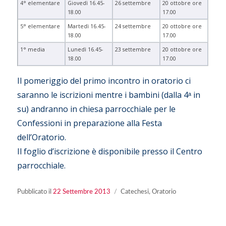
4° elementare
Giovedì 16.45-
26 settembre
20 ottobre ore
18.00
17.00
5° elementare
Martedì 16.45-
24 settembre
20 ottobre ore
18.00
17.00
1° media
Lunedì 16.45-
23 settembre
20 ottobre ore
18.00
17.00
Il pomeriggio del primo incontro in oratorio ci
saranno le iscrizioni mentre i bambini (dalla 4ᵃ in
su) andranno in chiesa parrocchiale per le
Confessioni in preparazione alla Festa
dell’Oratorio.
Il foglio d’iscrizione è disponibile presso il Centro
parrocchiale.
Pubblicato
Categorie
Pubblicato il
22 Settembre 2013
Catechesi
,
Oratorio
il