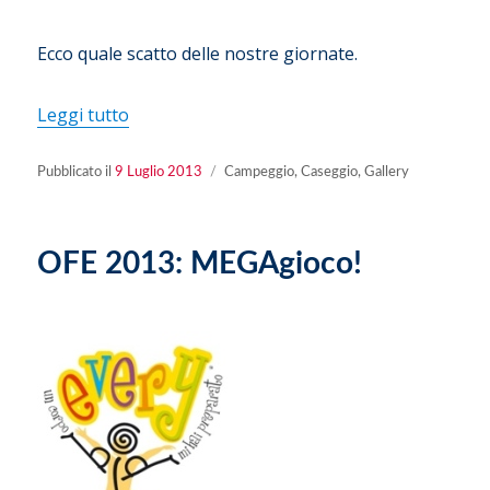
Ecco quale scatto delle nostre giornate.
“News dal Caseggio!”
Leggi tutto
Pubblicato
Categorie
Pubblicato il
9 Luglio 2013
Campeggio
,
Caseggio
,
Gallery
il
OFE 2013: MEGAgioco!