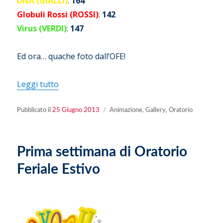
DNA (GIALLI)
:
164
Globuli Rossi (ROSSI)
:
142
Virus (VERDI)
:
147
Ed ora… quache foto dall’OFE!
“OFE 2013: Gita alla Minitalia!”
Leggi tutto
Pubblicato
Categorie
Pubblicato il
25 Giugno 2013
Animazione
,
Gallery
,
Oratorio
il
Prima settimana di Oratorio
Feriale Estivo