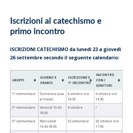
Iscrizioni al catechismo e
primo incontro
ISCRIZIONI CATECHISMO da lunedì 23 a giovedì
26 settembre secondo il seguente calendario:
INCONTRO
GIORNO E
ISCRIZIONE E
GRUPPI
CON I
ORARIO
1° INCONTRO
GENITORI
1° elementare
Domenica (una
6 ottobre ore
6 ottobre ore
al mese)
14.30
14.30
2° elementare
Venerdì 16.45-
4 ottobre
/
18.00
3° elementare
Mercoledì
25 settembre
20 ottobre ore
16.45-18.00
17.00