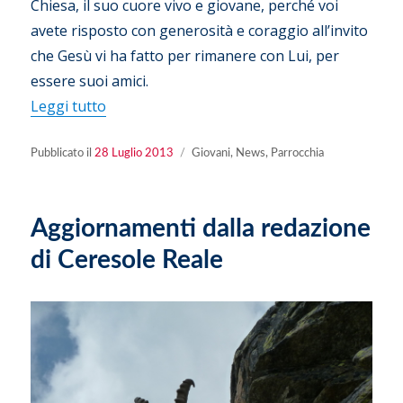
Chiesa, il suo cuore vivo e giovane, perché voi
avete risposto con generosità e coraggio all’invito
che Gesù vi ha fatto per rimanere con Lui, per
essere suoi amici.
“GMG Rio 2013 – saluto del Papa ai giovani”
Leggi tutto
Pubblicato
Categorie
Pubblicato il
28 Luglio 2013
Giovani
,
News
,
Parrocchia
il
Aggiornamenti dalla redazione
di Ceresole Reale