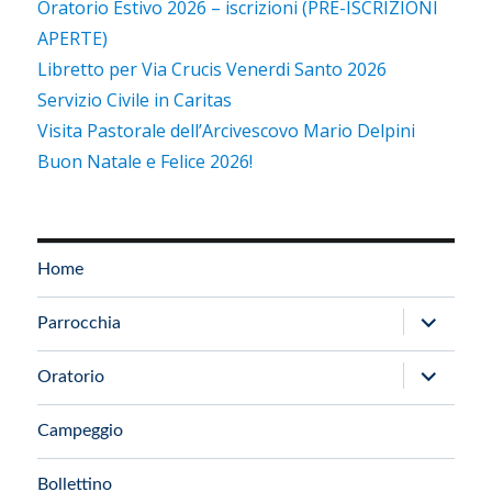
Oratorio Estivo 2026 – iscrizioni (PRE-ISCRIZIONI
APERTE)
Libretto per Via Crucis Venerdi Santo 2026
Servizio Civile in Caritas
Visita Pastorale dell’Arcivescovo Mario Delpini
Buon Natale e Felice 2026!
Home
apri
Parrocchia
i
apri
Oratorio
menu
i
child
Campeggio
menu
child
Bollettino