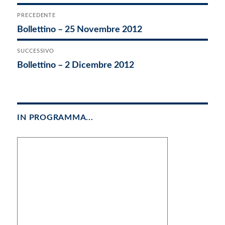
Navigazione
PRECEDENTE
Articolo
Bollettino – 25 Novembre 2012
articoli
precedente:
SUCCESSIVO
Articolo
Bollettino – 2 Dicembre 2012
successivo:
IN PROGRAMMA...