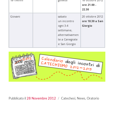
18-19enni
giovedì
18 ottobre 2012
ore 21.00 -
22.30
Giovani
sabato
20 ottobre 2012
un incontro
ore 18.30 a San
ogni 3-4
Giorgio
settimane,
alternativamen
te a Canegrate
e San Giorgio
Pubblicato
Categorie
Pubblicato il
28 Novembre 2012
Catechesi
,
News
,
Oratorio
il