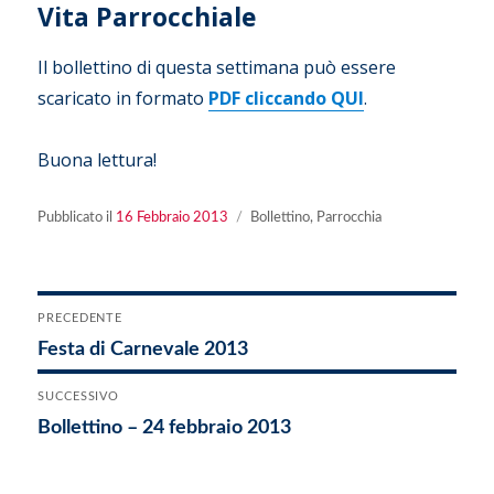
Vita Parrocchiale
Il bollettino di questa settimana può essere
scaricato in formato
PDF cliccando QUI
.
Buona lettura!
Pubblicato
Categorie
Pubblicato il
16 Febbraio 2013
Bollettino
,
Parrocchia
il
Navigazione
PRECEDENTE
Articolo
Festa di Carnevale 2013
articoli
precedente:
SUCCESSIVO
Articolo
Bollettino – 24 febbraio 2013
successivo: