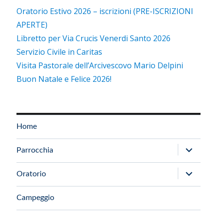
Oratorio Estivo 2026 – iscrizioni (PRE-ISCRIZIONI
APERTE)
Libretto per Via Crucis Venerdi Santo 2026
Servizio Civile in Caritas
Visita Pastorale dell’Arcivescovo Mario Delpini
Buon Natale e Felice 2026!
Home
apri
Parrocchia
i
apri
Oratorio
menu
i
child
Campeggio
menu
child