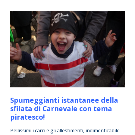
Spumeggianti istantanee della
sfilata di Carnevale con tema
piratesco!
Bellissimi i carri e gli allestimenti, indimenticabile