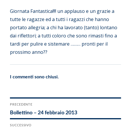
Giornata Fantastica!!!! un applauso e un grazie a
tutte le ragazze ed a tutti i ragazzi che hanno
portato allegria; a chi ha lavorato (tanto) lontano
dai riflettori; a tutti coloro che sono rimasti fino a
tardi per pulire e sistemare ……… pronti per il
prossimo anno??
I commenti sono chiusi.
Navigazione
PRECEDENTE
Articolo
Bollettino – 24 febbraio 2013
articoli
precedente:
SUCCESSIVO