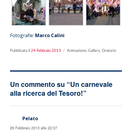
Fotografie:
Marco Calini
Pubblicato
Categorie
Pubblicato il
24 Febbraio 2013
Animazione
,
Gallery
,
Oratorio
il
Un commento su “Un carnevale
alla ricerca del Tesoro!”
Pelato
ha
detto:
26 Febbraio 2013 alle 22:07