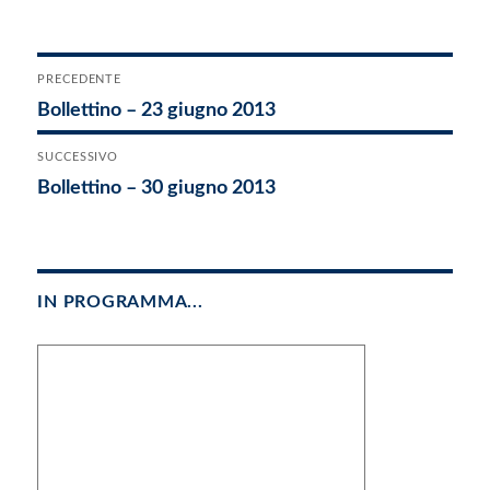
Navigazione
PRECEDENTE
Articolo
Bollettino – 23 giugno 2013
articoli
precedente:
SUCCESSIVO
Articolo
Bollettino – 30 giugno 2013
successivo:
IN PROGRAMMA...