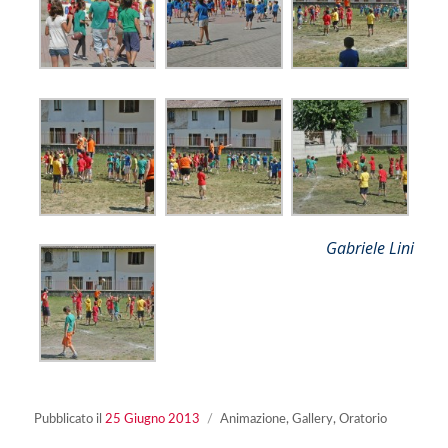
Gabriele Lini
Pubblicato
Categorie
Pubblicato il
25 Giugno 2013
Animazione
,
Gallery
,
Oratorio
il