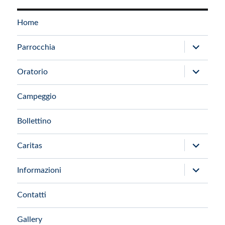
Home
apri
Parrocchia
i
apri
Oratorio
menu
i
child
Campeggio
menu
child
Bollettino
apri
Caritas
i
apri
Informazioni
menu
i
child
Contatti
menu
child
Gallery