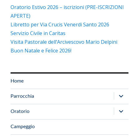
Oratorio Estivo 2026 – iscrizioni (PRE-ISCRIZIONI
APERTE)
Libretto per Via Crucis Venerdi Santo 2026
Servizio Civile in Caritas
Visita Pastorale dell’Arcivescovo Mario Delpini
Buon Natale e Felice 2026!
Home
apri
Parrocchia
i
apri
Oratorio
menu
i
child
Campeggio
menu
child