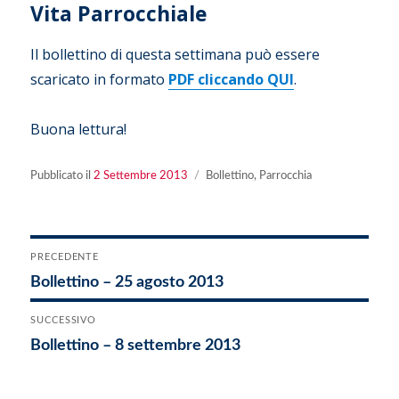
Vita Parrocchiale
Il bollettino di questa settimana può essere
scaricato in formato
PDF cliccando QUI
.
Buona lettura!
Pubblicato
Categorie
Pubblicato il
2 Settembre 2013
Bollettino
,
Parrocchia
il
Navigazione
PRECEDENTE
Articolo
Bollettino – 25 agosto 2013
articoli
precedente:
SUCCESSIVO
Articolo
Bollettino – 8 settembre 2013
successivo: