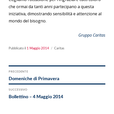
che ormai da tanti anni partecipano a questa
iniziativa, dimostrando sensibilità e attenzione al
mondo del bisogno.
Gruppo Caritas
Pubblicato
Categorie
Pubblicato il
1 Maggio 2014
Caritas
il
Navigazione
PRECEDENTE
Articolo
Domeniche di Primavera
articoli
precedente:
SUCCESSIVO
Articolo
Bollettino – 4 Maggio 2014
successivo: