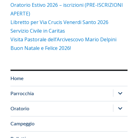
Oratorio Estivo 2026 – iscrizioni (PRE-ISCRIZIONI
APERTE)
Libretto per Via Crucis Venerdi Santo 2026
Servizio Civile in Caritas
Visita Pastorale dell’Arcivescovo Mario Delpini
Buon Natale e Felice 2026!
Home
apri
Parrocchia
i
apri
Oratorio
menu
i
child
Campeggio
menu
child