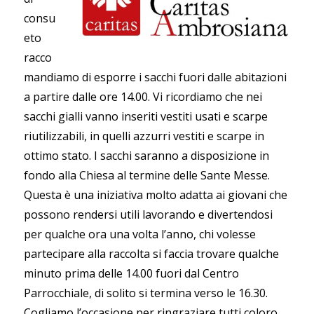
consu
eto
racco
mandiamo di esporre i sacchi fuori dalle abitazioni
a partire dalle ore 14.00. Vi ricordiamo che nei
sacchi gialli vanno inseriti vestiti usati e scarpe
riutilizzabili, in quelli azzurri vestiti e scarpe in
ottimo stato. I sacchi saranno a disposizione in
fondo alla Chiesa al termine delle Sante Messe.
Questa è una iniziativa molto adatta ai giovani che
possono rendersi utili lavorando e divertendosi
per qualche ora una volta l’anno, chi volesse
partecipare alla raccolta si faccia trovare qualche
minuto prima delle 14.00 fuori dal Centro
Parrocchiale, di solito si termina verso le 16.30.
Cogliamo l’occasione per ringraziare tutti coloro