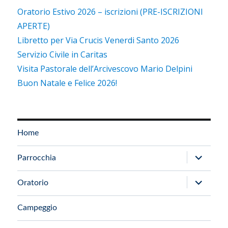
Oratorio Estivo 2026 – iscrizioni (PRE-ISCRIZIONI
APERTE)
Libretto per Via Crucis Venerdi Santo 2026
Servizio Civile in Caritas
Visita Pastorale dell’Arcivescovo Mario Delpini
Buon Natale e Felice 2026!
Home
apri
Parrocchia
i
apri
Oratorio
menu
i
child
Campeggio
menu
child