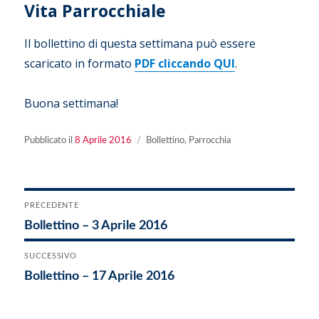
Vita Parrocchiale
Il bollettino di questa settimana può essere
scaricato in formato
PDF cliccando QUI
.
Buona settimana!
Pubblicato
Categorie
Pubblicato il
8 Aprile 2016
Bollettino
,
Parrocchia
il
Navigazione
PRECEDENTE
Articolo
Bollettino – 3 Aprile 2016
articoli
precedente:
SUCCESSIVO
Articolo
Bollettino – 17 Aprile 2016
successivo: