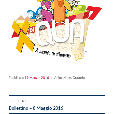
Pubblicato
Categorie
Pubblicato il
9 Maggio 2016
Animazione
,
Oratorio
il
Navigazione
PRECEDENTE
Articolo
Bollettino – 8 Maggio 2016
articoli