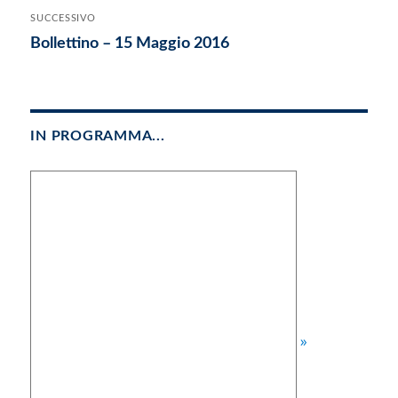
precedente:
SUCCESSIVO
Articolo
Bollettino – 15 Maggio 2016
successivo:
IN PROGRAMMA...
»