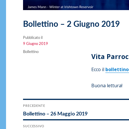
Bollettino – 2 Giugno 2019
Pubblicato il
Pubblicato
9 Giugno 2019
il
Categorie
Bollettino
Vita Parroc
Ecco il
bollettino
Buona lettura!
Navigazione
PRECEDENTE
Articolo
Bollettino – 26 Maggio 2019
articoli
precedente:
SUCCESSIVO