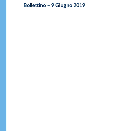
Articolo
Bollettino – 9 Giugno 2019
successivo: