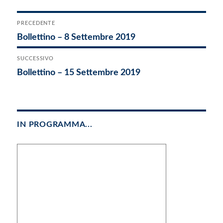
Navigazione
PRECEDENTE
Articolo
Bollettino – 8 Settembre 2019
articoli
precedente:
SUCCESSIVO
Articolo
Bollettino – 15 Settembre 2019
successivo:
IN PROGRAMMA...