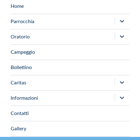
Home
apri
Parrocchia
i
apri
Oratorio
menu
i
child
Campeggio
menu
child
Bollettino
apri
Caritas
i
apri
Informazioni
menu
i
child
Contatti
menu
child
Gallery