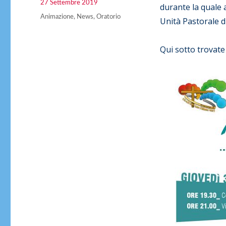
Pubblicato
27 Settembre 2019
durante la quale 
il
Categorie
Animazione
,
News
,
Oratorio
Unità Pastorale d
Qui sotto trovat