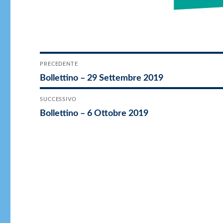
Navigazione
PRECEDENTE
Articolo
Bollettino – 29 Settembre 2019
articoli
precedente:
SUCCESSIVO
Articolo
Bollettino – 6 Ottobre 2019
successivo: