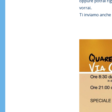
oppure potrai rig
vorrai..
Ti inviamo anche i