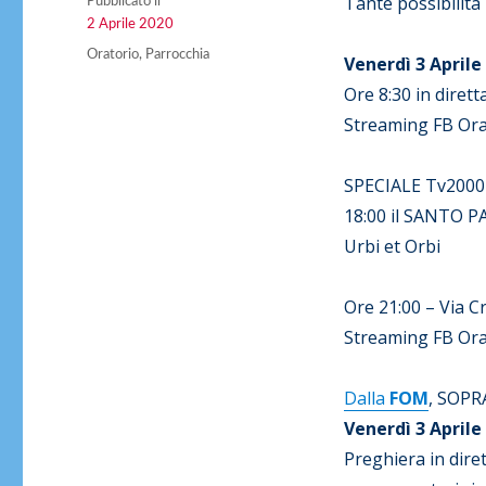
Tante possibilità 
Pubblicato il
Pubblicato
2 Aprile 2020
il
Categorie
Oratorio
,
Parrocchia
Venerdì 3 Aprile
Ore 8:30 in dirett
Streaming FB Ora
SPECIALE Tv2000
18:00 il SANTO P
Urbi et Orbi
Ore 21:00 – Via 
Streaming FB Ora
Dalla
FOM
, SOP
Venerdì 3 Aprile
Preghiera in diret