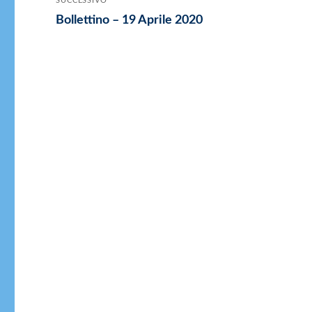
SUCCESSIVO
Articolo
Bollettino – 19 Aprile 2020
successivo: