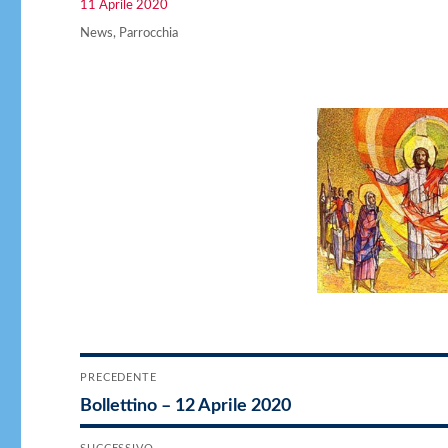
Pubblicato
11 Aprile 2020
il
Categorie
News
,
Parrocchia
Navigazione
PRECEDENTE
Articolo
Bollettino – 12 Aprile 2020
articoli
precedente: