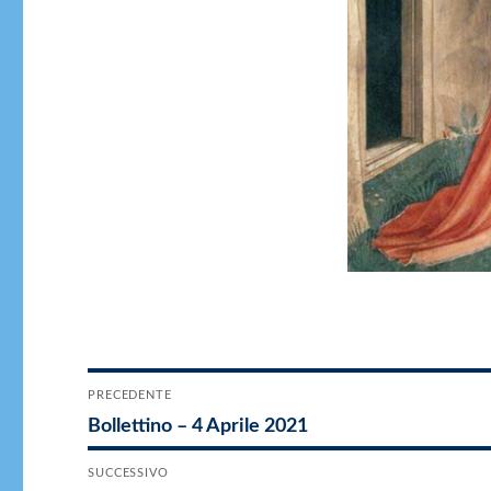
Navigazione
PRECEDENTE
Articolo
Bollettino – 4 Aprile 2021
articoli
precedente:
SUCCESSIVO