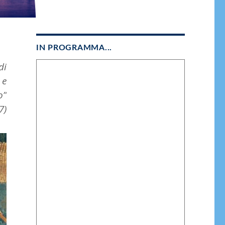
IN PROGRAMMA...
di
 e
o”
7)