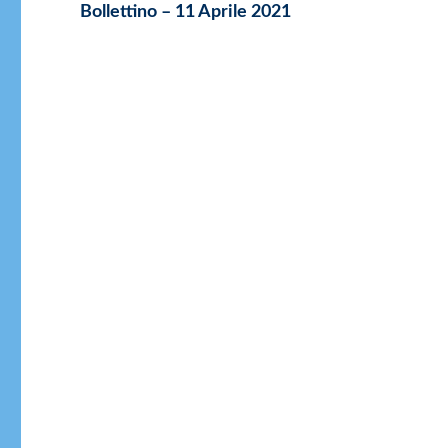
Articolo
Bollettino – 11 Aprile 2021
successivo: