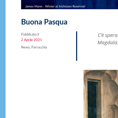
Buona Pasqua
C’è spera
Pubblicato il
Pubblicato
2 Aprile 2021
Magdala: 
il
Categorie
News
,
Parrocchia