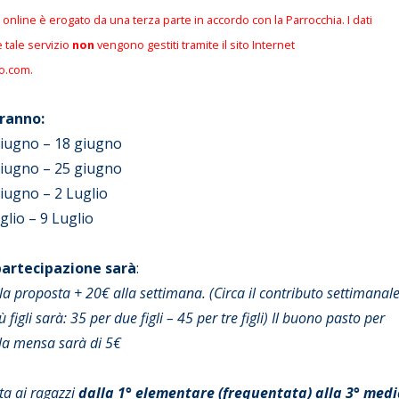
ne online è erogato da una terza parte in accordo con la Parrocchia. I dati
te tale servizio
non
vengono gestiti tramite il sito Internet
o.com.
ranno:
giugno – 18 giugno
giugno – 25 giugno
iugno – 2 Luglio
glio – 9 Luglio
 partecipazione sarà
:
lla proposta + 20€ alla settimana. (Circa il contributo settimanal
 figli sarà: 35 per due figli – 45 per tre figli) Il buono pasto per
la mensa sarà di 5€
ta ai ragazzi
dalla 1° elementare (frequentata) alla 3° med