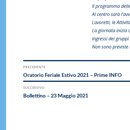
Il programma delle
Al centro sarà l’avv
Lavoretti, le Attivi
La giornata inizia 
ingressi dei gruppi
Non sono previste u
Navigazione
PRECEDENTE
Articolo
Oratorio Feriale Estivo 2021 – Prime INFO
articoli
precedente:
SUCCESSIVO
Articolo
Bollettino – 23 Maggio 2021
successivo: