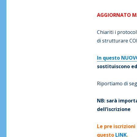
AGGIORNATO MA
Chiariti i protoc
di strutturare 
In questo NUOV
sostituiscono e
Riportiamo di segu
NB: sarà importa
dell’iscrizione
Le pre iscrizion
questo
LINK
.