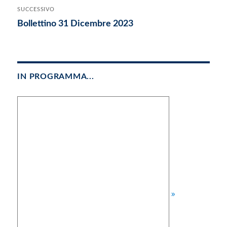
precedente:
SUCCESSIVO
Articolo
Bollettino 31 Dicembre 2023
successivo:
IN PROGRAMMA...
»