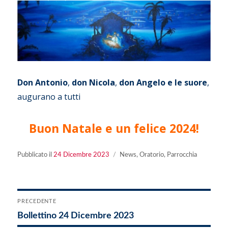
Don Antonio
,
don Nicola
,
don Angelo e le suore
,
augurano a tutti
Buon Natale e un felice 2024!
Pubblicato
Categorie
Pubblicato il
24 Dicembre 2023
News
,
Oratorio
,
Parrocchia
il
Navigazione
PRECEDENTE
Articolo
Bollettino 24 Dicembre 2023
articoli