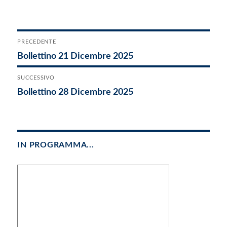
il
Navigazione
PRECEDENTE
Articolo
Bollettino 21 Dicembre 2025
articoli
precedente:
SUCCESSIVO
Articolo
Bollettino 28 Dicembre 2025
successivo:
IN PROGRAMMA...