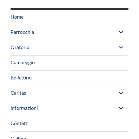
Home
apri
Parrocchia
i
apri
Oratorio
menu
i
child
Campeggio
menu
child
Bollettino
apri
Caritas
i
apri
Informazioni
menu
i
child
Contatti
menu
child
Gallery