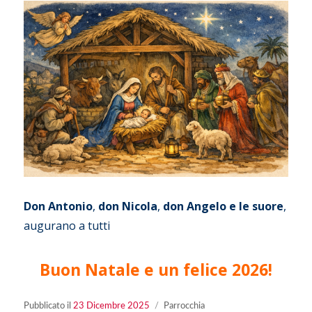
Don Antonio
,
don Nicola
,
don Angelo e le suore
,
augurano a tutti
Buon Natale e un felice 2026!
Pubblicato
Categorie
Pubblicato il
23 Dicembre 2025
Parrocchia