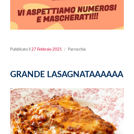
Pubblicato
Categorie
Pubblicato il
27 Febbraio 2025
Parrocchia
il
GRANDE LASAGNATAAAAAA