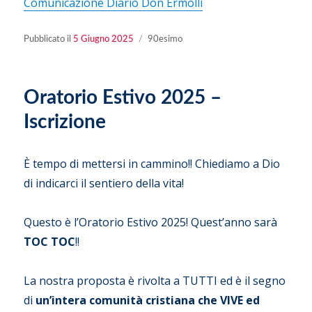
Comunicazione Diario Don Ermolli
Pubblicato
Categorie
Pubblicato il
5 Giugno 2025
90esimo
il
Oratorio Estivo 2025 –
Iscrizione
È tempo di mettersi in cammino!! Chiediamo a Dio
di indicarci il sentiero della vita!
Questo è l’Oratorio Estivo 2025! Quest’anno sarà
TOC TOC
!!
La nostra proposta è rivolta a TUTTI ed è il segno
di
un’intera comunità cristiana che VIVE ed