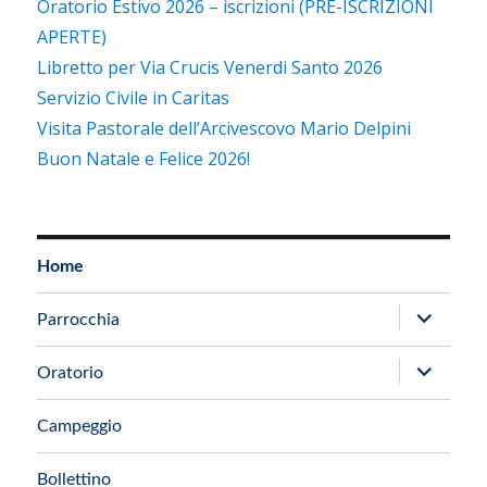
Oratorio Estivo 2026 – iscrizioni (PRE-ISCRIZIONI
APERTE)
Libretto per Via Crucis Venerdi Santo 2026
Servizio Civile in Caritas
Visita Pastorale dell’Arcivescovo Mario Delpini
Buon Natale e Felice 2026!
Home
apri
Parrocchia
i
apri
Oratorio
menu
i
child
Campeggio
menu
child
Bollettino