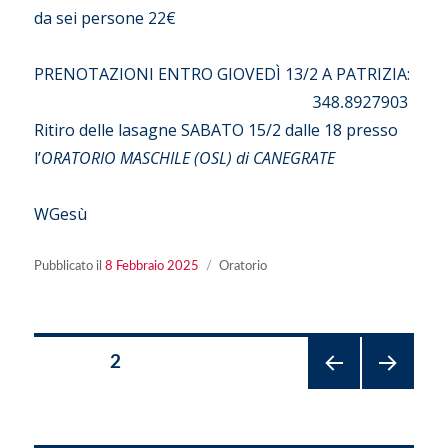
da sei persone 22€
PRENOTAZIONI ENTRO GIOVEDÌ 13/2 A PATRIZIA:
Ritiro delle lasagne SABATO 15/2 dalle 18 presso
l’
ORATORIO MASCHILE (OSL) di CANEGRATE
WGesù
Pubblicato
Categorie
Pubblicato il
8 Febbraio 2025
Oratorio
il
Paginazione
PAGINA
2
PAGI
PAGI
degli
NA
NA
PREC
SUCC