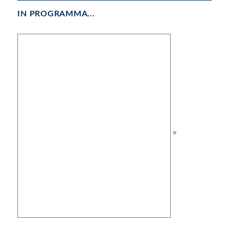
articoli
EDEN
ESSIV
TE
A
IN PROGRAMMA...
»