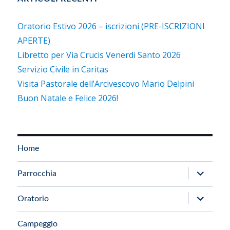
Oratorio Estivo 2026 – iscrizioni (PRE-ISCRIZIONI
APERTE)
Libretto per Via Crucis Venerdi Santo 2026
Servizio Civile in Caritas
Visita Pastorale dell’Arcivescovo Mario Delpini
Buon Natale e Felice 2026!
Home
apri
Parrocchia
i
apri
Oratorio
menu
i
child
Campeggio
menu