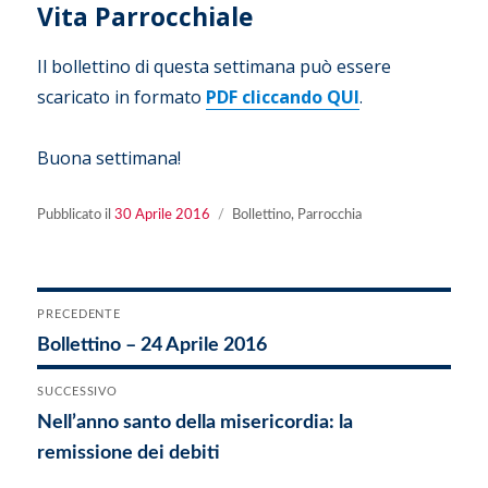
Vita Parrocchiale
Il bollettino di questa settimana può essere
scaricato in formato
PDF cliccando QUI
.
Buona settimana!
Pubblicato
Categorie
Pubblicato il
30 Aprile 2016
Bollettino
,
Parrocchia
il
Navigazione
PRECEDENTE
Articolo
Bollettino – 24 Aprile 2016
articoli
precedente:
SUCCESSIVO
Articolo
Nell’anno santo della misericordia: la
successivo:
remissione dei debiti