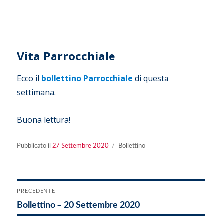
Vita Parrocchiale
Ecco il
bollettino Parrocchiale
di questa
settimana.
Buona lettura!
Pubblicato
Categorie
Pubblicato il
27 Settembre 2020
Bollettino
il
Navigazione
PRECEDENTE
Articolo
Bollettino – 20 Settembre 2020
articoli
precedente: