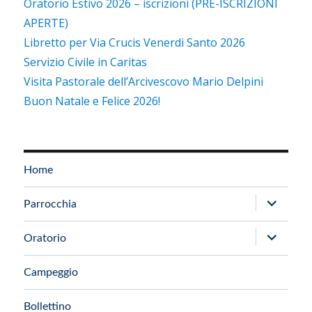
Oratorio Estivo 2026 – iscrizioni (PRE-ISCRIZIONI
APERTE)
Libretto per Via Crucis Venerdi Santo 2026
Servizio Civile in Caritas
Visita Pastorale dell’Arcivescovo Mario Delpini
Buon Natale e Felice 2026!
Home
apri
Parrocchia
i
apri
Oratorio
menu
i
child
Campeggio
menu
child
Bollettino