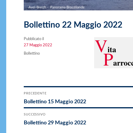
Bollettino 22 Maggio 2022
Pubblicato il
Pubblicato
27 Maggio 2022
il
Categorie
Bollettino
Navigazione
PRECEDENTE
Articolo
Bollettino 15 Maggio 2022
articoli
precedente:
SUCCESSIVO
Articolo
Bollettino 29 Maggio 2022
successivo: