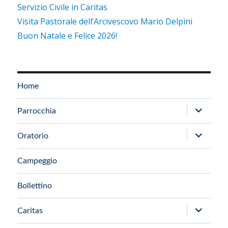
Servizio Civile in Caritas
Visita Pastorale dell’Arcivescovo Mario Delpini
Buon Natale e Felice 2026!
Home
apri
Parrocchia
i
apri
Oratorio
menu
i
child
Campeggio
menu
child
Bollettino
apri
Caritas
i