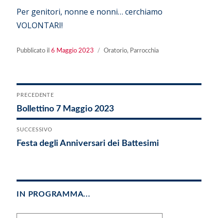
Per genitori, nonne e nonni… cerchiamo
VOLONTARI!
Pubblicato
Categorie
Pubblicato il
6 Maggio 2023
Oratorio
,
Parrocchia
il
Navigazione
PRECEDENTE
Articolo
Bollettino 7 Maggio 2023
articoli
precedente:
SUCCESSIVO
Articolo
Festa degli Anniversari dei Battesimi
successivo:
IN PROGRAMMA...