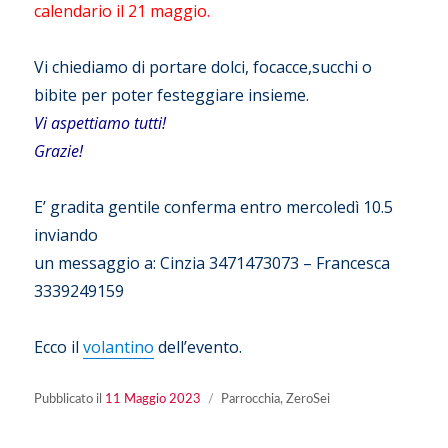
calendario il 21 maggio.
Vi chiediamo di portare dolci, focacce,succhi o
bibite per poter festeggiare insieme.
Vi aspettiamo tutti!
Grazie!
E’ gradita gentile conferma entro mercoledì 10.5
inviando
un messaggio a: Cinzia 3471473073 – Francesca
3339249159
Ecco il
volantino
dell’evento.
Pubblicato
Categorie
Pubblicato il
11 Maggio 2023
Parrocchia
,
ZeroSei
il