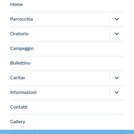
Home
apri
Parrocchia
i
apri
Oratorio
menu
i
child
Campeggio
menu
child
Bollettino
apri
Caritas
i
apri
Informazioni
menu
i
child
Contatti
menu
child
Gallery