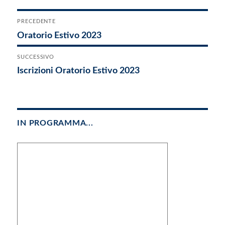
Navigazione
PRECEDENTE
Articolo
Oratorio Estivo 2023
articoli
precedente:
SUCCESSIVO
Articolo
Iscrizioni Oratorio Estivo 2023
successivo:
IN PROGRAMMA...